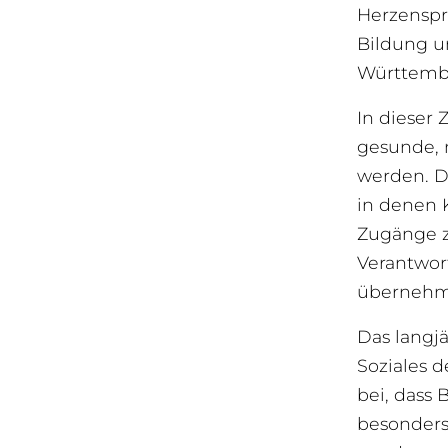
Herzenspr
Bildung u
Württemb
In dieser 
gesunde, 
werden. D
in denen 
Zugänge z
Verantwor
übernehm
Das langj
Soziales 
bei, dass
besonders