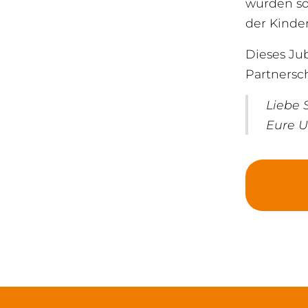
wurden so 
der Kinde
Dieses Jub
Partnersc
Liebe 
Eure U