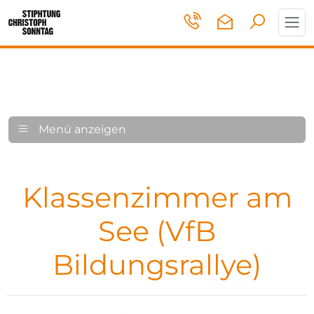
Toggl
navig
Menü anzeigen
Klassenzimmer am
See (VfB
Bildungsrallye)