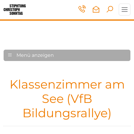
Toggl
navig
Menü anzeigen
Klassenzimmer am
See (VfB
Bildungsrallye)