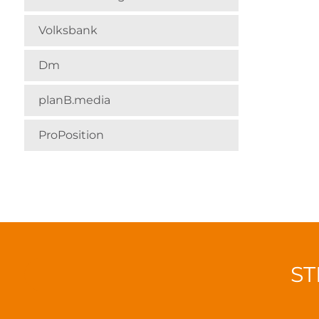
Volksbank
Dm
planB.media
ProPosition
ST