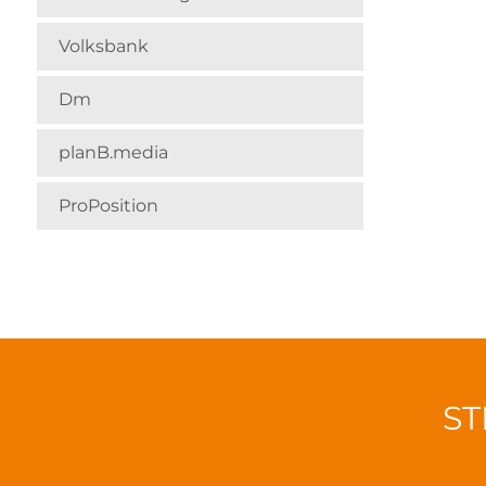
Volksbank
Dm
planB.media
ProPosition
ST