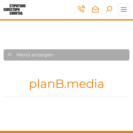
Toggl
navig
Menü anzeigen
planB.media